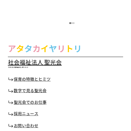
ア
タ
タ
カ
イ
ヤ
リ
ト
リ
社会福祉法人 聖光会
〒208-0021 武蔵村山市三ツ藤 3-36-10
保育の特徴とヒミツ
数字で見る聖光会
【正規職員・パート職員】保育士2名募集
～安心して働きやすい聖光緑が丘保育園
聖光会でのお仕事
で、一緒に保育をしませんか？
採用ニュース
お問い合わせ