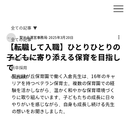
全ての記事
聖光会運営事務局
2025年3月20日
全ての記事
【転職して入職】ひとりひとりの
お知らせ
子どもに寄り添える保育を目指し
職員インタビュー
て
新卒採用
聖光緑が丘保育園で働く入倉先生は、16年のキャ
中途採用
リアを持つベテラン保育士。複数の保育園での経
験を活かしながら、温かく和やかな保育環境づく
りに取り組んでいます。子どもたちの成長に日々
やりがいを感じながら、自身も成長し続ける先生
の想いをお聞きしました。