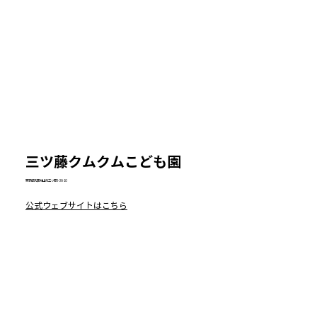
​三ツ藤クムクムこども園
東京都武蔵村山市三ツ藤3-36-10
公式ウェブサイトはこちら