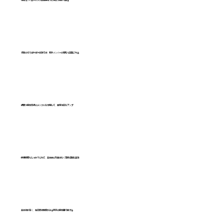
感情コントロールや人間関係作りに役立つ研修も豊富
​行事の打ち合わせや会議では、若手メンバーの意見も尊重される
​帳票や保育記録にデジタルを活用して、業務効率をアップ
​休憩時間もしっかりとれて、基本的に残業はなく定時退社を実施
​基本給が高く、毎年昇給制度がある東京の保育園で働ける