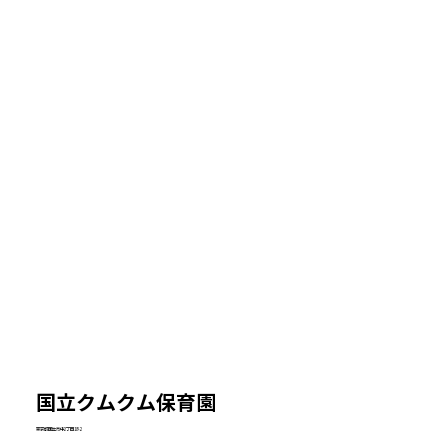
​国立クムクム保育園
東京都国立市中2丁目18-2