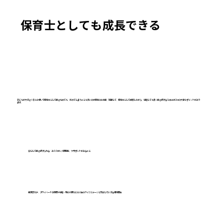
保育士としても成長できる
​子どもが大好き！そんな想いで保育士として働き始めても、辞めてしまうことも多いのが保育のお仕事。就職して、保育士として成長しながら、結婚しても長く働き続けるためには３つの大事なポイントがあり
ます。
安心して働き続けられる「あたたかい人間関係」やサポートがあること
体調変化や、プライベートな時間や結婚・親の介護などの人生のライフステージと両立していける福利厚生