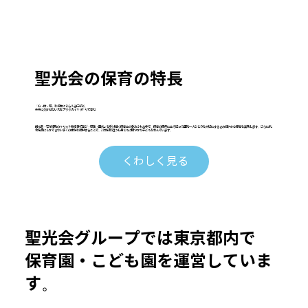
聖光会の保育の特長
「心・体・感」を根本にとらえる伝統と、
未来に欠かせない力をアタタカイヤリトリで育む
創始者・石川順助のキリスト教精神『喜び・感謝・勇気』を受け継ぐ保育士の愛あふれる中で、保育の原点に立ち返った園児一人ひとりを大切にするきめ細やかな保育を実践します。さらに乳
幼児期にしかできない多くの体験を提供することで、21世紀を担う心身ともに健やかな子どもを育んでいます。
くわしく見る
聖光会グループでは東京都内で
保育園・こども園を運営していま
す。