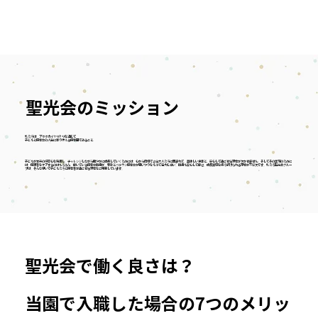
​聖光会のミッション
私たちは、アタタカイヤリトリを通じて
子どもと保育士の人生に寄り添える保育園であること
子どもが本来の好奇心を発揮し、チャレンジしながら健やかに成長していくためには、心から信頼できる大人たちに囲まれて、美味しい食事と、安心して過ごせる環境が欠かせません。そしてその実現のために
は、保護者をケアするのはもちろん、働いている保育士自身が、若手とベテラン保育士が思いやりをもって協力し合い、自身も安心して働き、成長実感を持ち続けられる環境が不可欠です。私たち聖光会グルー
プは、そんな想いで子どもたちと保育者が過ごせる環境をご用意しています。
​聖光会で働く良さは？
当園で入職した場合の7つのメリッ