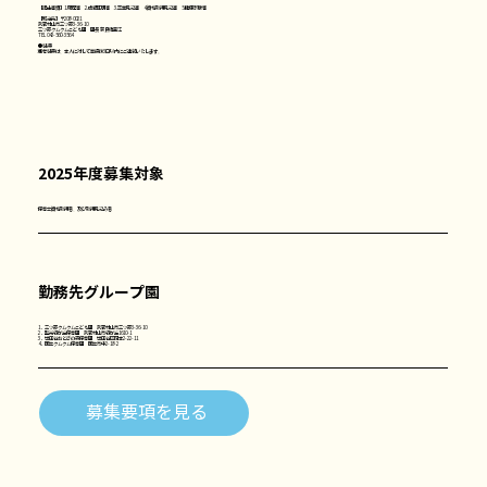
【提出書類】1.履歴書 2.成績証明書 3.卒業見込書 4.資格取得見込書 5.健康診断書
【郵送先】〒208-0021
武蔵村山市三ツ藤3-36-10
三ツ藤クムクムこども園 園長 奈良橋章江
TEL 042-560-3564
●結 果
選考結果は、本人に対して面接後3日以内にご連絡いたします。
​2025年度募集対象
保育士資格取得者、及び取得見込み者
勤務先グループ園
1．三ツ藤クムクムこども園 武蔵村山市三ツ藤3-36-10
2．聖光緑が丘保育園 武蔵村山市緑が丘1610-1
3．世田谷おとぎの森保育園 世田谷区岡本2-22-11
4．国立クムクム保育園 国立市中2-18-2
募集要項を見る