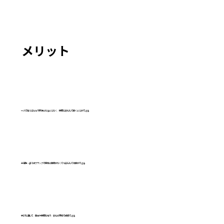
メリット
一人で抱え込んだり孤独になることなく、仲間と安心して働くことができる
未経験・またはブランクで保育に自信がなくても安心して仕事ができる
学びを通して、自分や仲間を知り、安心の環境で成長できる