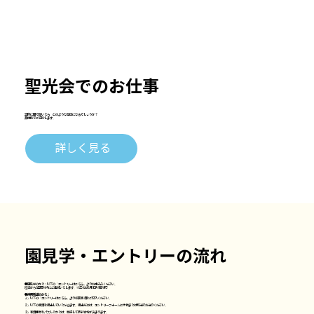
聖光会でのお仕事
実際に園で働いたら、どのような毎日になるでしょうか？
​具体例でご紹介します。
詳しく見る
​園見学・エントリーの流れ
●
園見学のかた：以下の「エントリーはこちら」よりお申込みください。
担当から1週間以内にご連絡いたします。※年始は1月6日以降対応
●
採用希望のかた：
１）以下の「エントリーはこちら」より必要事項をご記入ください。
２）以下の書類を提出していただきます。提出方法は、エントリーフォームに添付または郵送でお送りください。
３）書類選考をパスしたかたは、面接して最終合格が決まります。