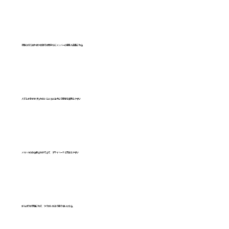
​行事の打ち合わせや会議では若手などメンバーの意見も尊重される
人でしか手がかけられないところに注力して保育を実践しやすい
​メリハリのある働き方ができて、プライベートと両立しやすい
​がんばりが評価されて、やりがいがあり張り合いになる。