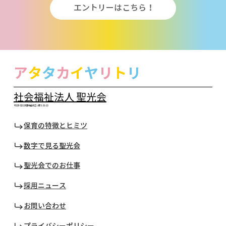
エントリーはこちら！
ア
タ
タ
カ
イ
ヤ
リ
ト
リ
社会福祉法人 聖光会
〒208-0021 武蔵村山市三ツ藤 3-36-10
保育の特徴とヒミツ
数字で見る聖光会
聖光会でのお仕事
採用ニュース
お問い合わせ
プライバシーポリシー