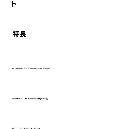
ト
​特長
挨拶と声かけを欠かさない＜アタタカイヤリトリ≫を大切にしていること
保育に自信がなくても、園内・園外の研修で学び続けることができる