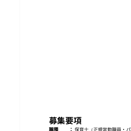
募集要項
職種　　 ：
 保育士（正規常勤職員・