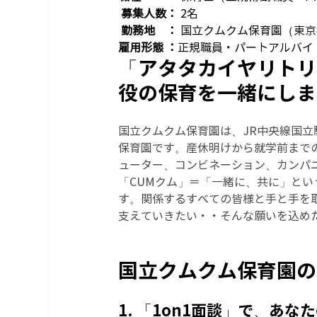
募集人数：
 2名
勤務地　：
 国立クムクム保育園（
東京
雇用形態 ：
正規職員・パートアルバイ
「アタタカイヤリトリ
役の保育を一緒にしま
国立クムクム保育園は、JR中央線国立
保育園です。産休明けから就学前まで
ューター、コンビネーション、カンパ
「CUMクム」＝「一緒に、共に」と
す。関係するすべての皆様と手と手を
支えていきたい・・そんな願いを込め
国立クムクム保育園の
1. 「1on1面談」で、あ