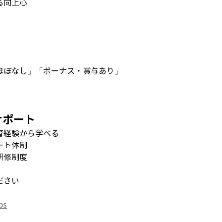
る向上心
ほぼなし」「ボーナス・賞与あり」
」
サポート
育経験から学べる
ート体制
研修制度
ださい
obs